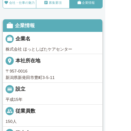



会社・仕事の魅力
募集要項
企業情報

企業情報

企業名
株式会社 ほっとしばたケアセンター
place
本社所在地
〒957-0016
新潟県新発田市豊町3-5-11
calendar_view_day
設立
平成15年
people
従業員数
150人