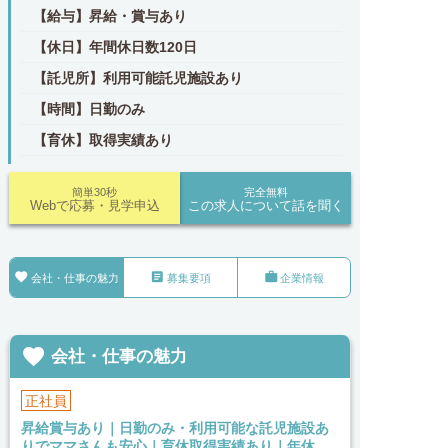
【給与】昇給・賞与あり
【休日】年間休日数120日
【託児所】利用可能託児施設あり
【時間】日勤のみ
【育休】取得実績あり
簡単30秒
完全無料
Webで応募・見学申込
この求人について話を聞く



会社・仕事の魅力
募集要項
企業情報

会社・仕事の魅力
正社員
昇給賞与あり｜日勤のみ・利用可能な託児施設あ
りでママさんも安心｜育休取得実績あり｜年休