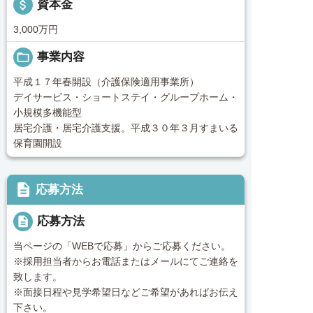
attach_money
資本金
3,000万円
folder_open
事業内容
平成１７年春開設（介護保険適用事業所）
デイサービス・ショートステイ・グループホーム・
小規模多機能型
居宅介護・居宅介護支援。平成３０年３月すまいる
保育園開設
description
応募方法
description
応募方法
当ページの「WEBで応募」からご応募ください。
※採用担当者からお電話またはメールにてご連絡を
致します。
※面接日程や見学希望日などご希望があればお伝え
下さい。