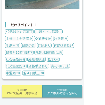
こだわりポイント！
40代以上も応募可
主婦・ママ活躍中
主婦・主夫活躍中
交通費支給
制服貸与
学歴不問
日勤のみ
昇給あり
有資格者歓迎
残業月10時間以下
残業月20時間以内
社会保険完備
経験者歓迎
見学OK
託児施設あり
資格手当あり
賞与2回以上
車通勤OK
週４日以上OK
簡単30秒
完全無料
Webで応募・見学申込
タグ以外の情報を聞く