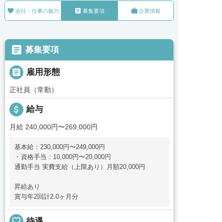



会社・仕事の魅力
募集要項
企業情報

募集要項

雇用形態
正社員（常勤）
attach_money
給与
月給 240,000円〜269,000円
基本給：230,000円〜249,000円
・資格手当：10,000円〜20,000円
通勤手当 実費支給（上限あり）月額20,000円
昇給あり
賞与年2回計2.0ヶ月分
favorite_border
待遇