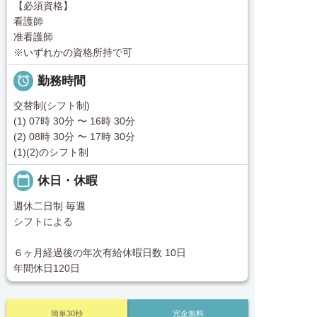
【必須資格】
看護師
准看護師
※いずれかの資格所持で可

勤務時間
交替制(シフト制)
(1) 07時 30分 〜 16時 30分
(2) 08時 30分 〜 17時 30分
(1)(2)のシフト制
calendar_today
休日・休暇
週休二日制 毎週
シフトによる
６ヶ月経過後の年次有給休暇日数 10日
年間休日120日
簡単30秒
完全無料