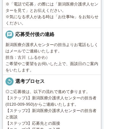
※「電話で応募」の際には「新潟医療介護求人セン
ターを見て」とお伝えください。
※気になる求人がある時は「お仕事№」をお知らせ
ください。
chat
応募受付後の連絡
新潟医療介護求人センターの担当よりお電話もしく
はメールでご連絡いたします。
担当：古川（ふるかわ）
ご希望やご要望をお伺いした上で、面談日のご案内
をいたします。
replay
選考プロセス
◎ご応募後は、以下の流れで進めて参ります。
【ステップ1】新潟医療介護求人センターの担当者
(0120-009-950)からご連絡いたします。
【ステップ2】新潟医療介護求人センターの担当者
と面談
【ステップ3】応募先との面接