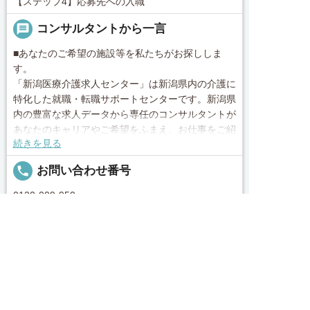
【ステップ4】応募先への入職
message
コンサルタントから一言
■あなたのご希望の施設等を私たちがお探ししま
す。
「新潟医療介護求人センター」は新潟県内の介護に
特化した就職・転職サポートセンターです。新潟県
内の豊富な求人データから専任のコンサルタントが
あなたのキャリアやご希望をふまえ、お仕事をご紹
続きを見る
介します。その後の面談調整や条件交渉まで、トー
タルサポート！就業開始前の不安はもちろん、就業
local_phone
お問い合わせ番号
後のお困りごとも当社のスタッフがしっかりとフォ
ロー致します！見学してみたい！施設の詳細を聞き
0120-009-950
たい！ など、まずはお気軽に「新潟医療介護求人
センター」にお問い合わせください。
求人へのご応募は
お電話またはWEBから
簡単30秒
完全無料


電話で応募
Webで応募・見学申込
Webで応募・見学申込
求人票以外の情報を聞く
■「シフト制、完全週休2、土日祝休み、土日休
み、日祝休み、週3以内可、短時間・扶養内、日勤
のみ、夜勤のみ、未経験歓迎、主ふ歓迎、曜日相談
求人ID：job-00746
可、土日祝のみ、年休110日～、残業月10H、保育/