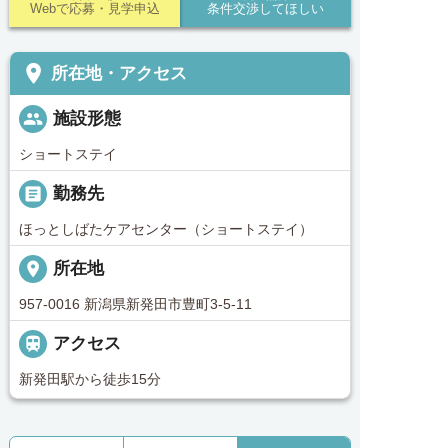
Webで応募・見学申込
条件交渉してほしい
place
所在地・アクセス
people
施設形態
ショートステイ
_pin
勤務先
ほっとしばたケアセンター（ショートステイ）
place
所在地
957-0016 新潟県新発田市豊町3-5-11

アクセス
新発田駅から徒歩15分