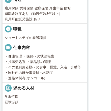
雇用保険 労災保険 健康保険 厚生年金 財形
退職金制度あり（勤続年数3年以上）
利用可能託児施設 あり
info
職種
ショートステイの看護職員
label
仕事内容
・健康管理 ・医師への状況報告
・指示受処置 ・薬品類の管理
・その他利用者様への食事、排泄、入浴、介助等
・同社内のほか事業所への訪問
・連絡体制有(オンコール)
portrait
求める人材
学歴不問
経験必須