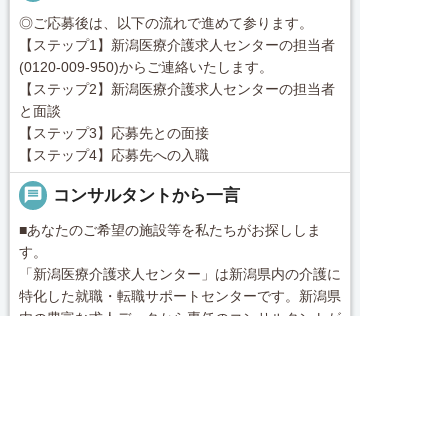
◎ご応募後は、以下の流れで進めて参ります。
【ステップ1】新潟医療介護求人センターの担当者
(0120-009-950)からご連絡いたします。
【ステップ2】新潟医療介護求人センターの担当者
と面談
【ステップ3】応募先との面接
【ステップ4】応募先への入職
message
コンサルタントから一言
■あなたのご希望の施設等を私たちがお探ししま
す。
「新潟医療介護求人センター」は新潟県内の介護に
特化した就職・転職サポートセンターです。新潟県
内の豊富な求人データから専任のコンサルタントが
あなたのキャリアやご希望をふまえ、お仕事をご紹
求人へのご応募は
続きを見る
介します。その後の面談調整や条件交渉まで、トー
お電話またはWEBから
タルサポート！就業開始前の不安はもちろん、就業


電話で応募
Webで応募・見学申込
local_phone
お問い合わせ番号
後のお困りごとも当社のスタッフがしっかりとフォ
ロー致します！見学してみたい！施設の詳細を聞き
0120-009-950