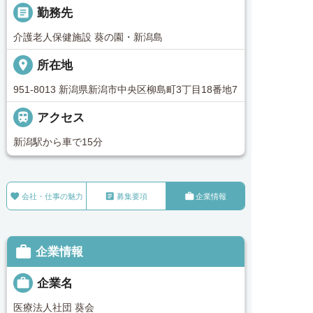
_pin
勤務先
介護老人保健施設 葵の園・新潟島
place
所在地
951-8013 新潟県新潟市中央区柳島町3丁目18番地7

アクセス
新潟駅から車で15分



会社・仕事の魅力
募集要項
企業情報

企業情報

企業名
医療法人社団 葵会