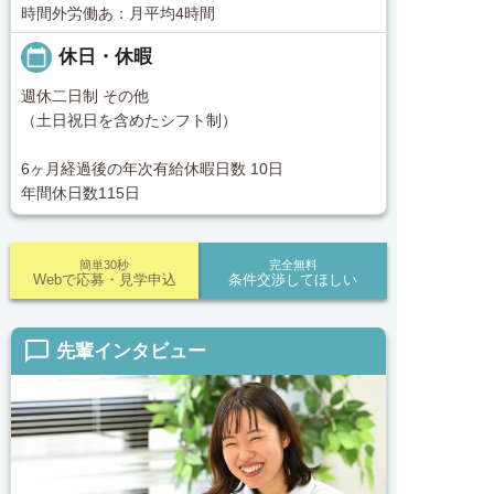
時間外労働あ：月平均4時間
calendar_today
休日・休暇
週休二日制 その他
（土日祝日を含めたシフト制）
6ヶ月経過後の年次有給休暇日数 10日
年間休日数115日
簡単30秒
完全無料
Webで応募・見学申込
条件交渉してほしい
chat_bubble_outline
先輩インタビュー