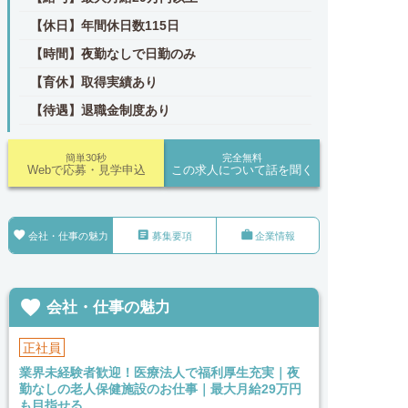
【休日】年間休日数115日
【時間】夜勤なしで日勤のみ
【育休】取得実績あり
【待遇】退職金制度あり
簡単30秒
完全無料
Webで応募・見学申込
この求人について話を聞く



会社・仕事の魅力
募集要項
企業情報

会社・仕事の魅力
正社員
業界未経験者歓迎！医療法人で福利厚生充実｜夜
勤なしの老人保健施設のお仕事｜最大月給29万円
も目指せる