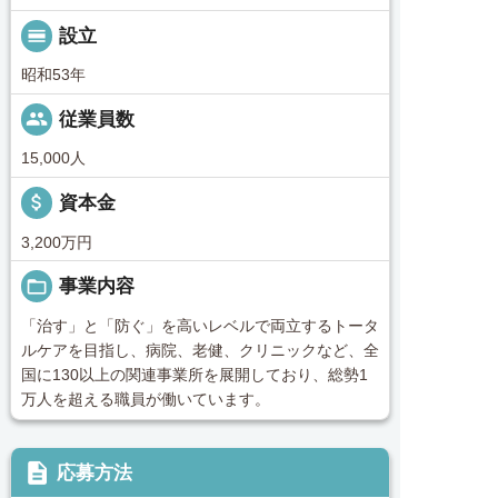
calendar_view_day
設立
昭和53年
people
従業員数
15,000人
attach_money
資本金
3,200万円
folder_open
事業内容
「治す」と「防ぐ」を高いレベルで両立するトータ
ルケアを目指し、病院、老健、クリニックなど、全
国に130以上の関連事業所を展開しており、総勢1
万人を超える職員が働いています。
description
応募方法