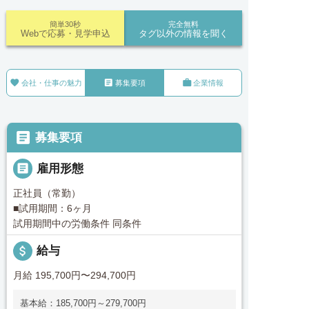
簡単30秒
完全無料
Webで応募・見学申込
タグ以外の情報を聞く



会社・仕事の魅力
募集要項
企業情報

募集要項

雇用形態
正社員（常勤）
■試用期間：6ヶ月
試用期間中の労働条件 同条件
attach_money
給与
月給 195,700円〜294,700円
基本給：185,700円～279,700円