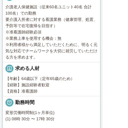
介護老人保健施設（従来60名ユニット40名 合計
100名）での勤務
要介護入所者に対する看護業務（健康管理、処置、
予防等で在宅復帰を目指す）
※准看護師経験必須
※業務上車を使用する機会：無
※利用者様から満足していただくために、明るく元
気な対応でチームワークを大切に就労していただけ
る方を求めます。
portrait
求める人材
【年齢】64歳以下（定年65歳のため）
【経験】施設経験者歓迎
【資格】准看護師

勤務時間
変形労働時間制(1ヶ月単位)
(1) 08時 30分 〜 17時 30分