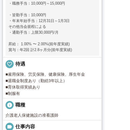
・職務手当：10,000円～15,000円
・皆勤手当：10,000円
・年末年始手当：12月31日～1月3日
その他当会規程による
・通勤手当：上限30,000円/月
昇給： 1.00% 〜 2.00%(前年度実績)
賞与：年2回 計2.8ヶ月分(前年度実績)
favorite_border
待遇
■雇用保険、労災保険、健康保険、厚生年金
■退職金制度あり（勤続3年以上）
■育休取得実績あり
■制服有
info
職種
介護老人保健施設の准看護師
label
仕事内容