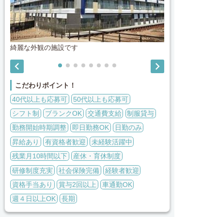
綺麗な外観の施設です
広々とした食


こだわりポイント！
40代以上も応募可
50代以上も応募可
シフト制
ブランクOK
交通費支給
制服貸与
勤務開始時期調整
即日勤務OK
日勤のみ
昇給あり
有資格者歓迎
未経験活躍中
残業月10時間以下
産休・育休制度
研修制度充実
社会保険完備
経験者歓迎
資格手当あり
賞与2回以上
車通勤OK
週４日以上OK
長期