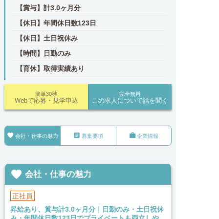
【賞与】計3.0ヶ月分
【休日】年間休日数123日
【休日】土日祝休み
【時間】日勤のみ
【育休】取得実績あり
簡単30秒
完全無料
Webで応募・見学申込
この求人について話を聞く



会社・仕事の魅力
募集要項
企業情報

会社・仕事の魅力
正社員
昇給あり、賞与計3.0ヶ月分｜日勤のみ・土日祝休
み・年間休日数123日でプライベートも両立しや