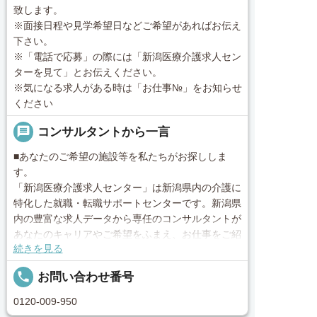
致します。
※面接日程や見学希望日などご希望があればお伝え
下さい。
※「電話で応募」の際には「新潟医療介護求人セン
ターを見て」とお伝えください。
※気になる求人がある時は「お仕事№」をお知らせ
ください
message
コンサルタントから一言
■あなたのご希望の施設等を私たちがお探ししま
す。
「新潟医療介護求人センター」は新潟県内の介護に
特化した就職・転職サポートセンターです。新潟県
内の豊富な求人データから専任のコンサルタントが
あなたのキャリアやご希望をふまえ、お仕事をご紹
続きを見る
介します。その後の面談調整や条件交渉まで、トー
タルサポート！就業開始前の不安はもちろん、就業
local_phone
お問い合わせ番号
後のお困りごとも当社のスタッフがしっかりとフォ
ロー致します！見学してみたい！施設の詳細を聞き
0120-009-950
たい！ など、まずはお気軽に「新潟医療介護求人