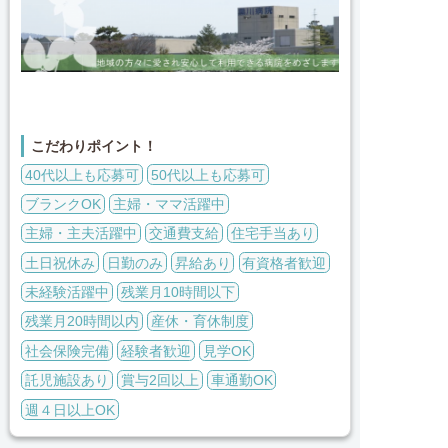
こだわりポイント！
40代以上も応募可
50代以上も応募可
ブランクOK
主婦・ママ活躍中
主婦・主夫活躍中
交通費支給
住宅手当あり
土日祝休み
日勤のみ
昇給あり
有資格者歓迎
未経験活躍中
残業月10時間以下
残業月20時間以内
産休・育休制度
社会保険完備
経験者歓迎
見学OK
託児施設あり
賞与2回以上
車通勤OK
週４日以上OK