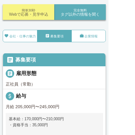
簡単30秒
完全無料
Webで応募・見学申込
タグ以外の情報を聞く



会社・仕事の魅力
募集要項
企業情報

募集要項

雇用形態
正社員（常勤）
attach_money
給与
月給 205,000円〜245,000円
基本給：170,000円〜210,000円
・資格手当：35,000円