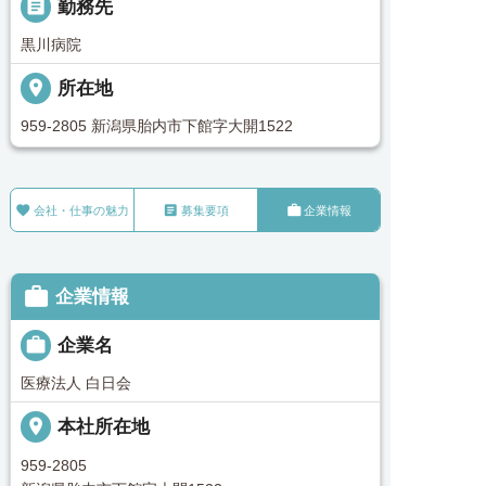
_pin
勤務先
黒川病院
place
所在地
959-2805 新潟県胎内市下館字大開1522



会社・仕事の魅力
募集要項
企業情報

企業情報

企業名
医療法人 白日会
place
本社所在地
959-2805