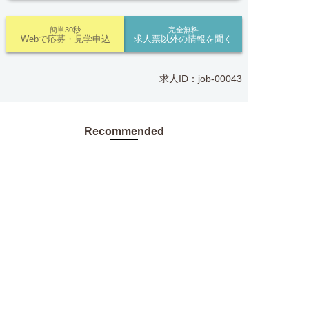
センター」にお問い合わせください。
簡単30秒
完全無料
Webで応募・見学申込
求人票以外の情報を聞く
■「シフト制、完全週休2、土日祝休み、土日休
み、日祝休み、週3以内可、短時間・扶養内、日勤
のみ、夜勤のみ、未経験歓迎、主ふ歓迎、曜日相談
求人ID：job-00043
可、土日祝のみ、年休110日～、残業月10H、保育/
託児所、産休・育休あり、Ｗワーク可、賞与あり、
昇給あり、正社員登用、資格支援交通費支給、土日
Recommended
のみOK、平日のみOK、残業なし、週1週2日から
OK、週3日～ OK、週4日以上OK、フリーター歓
あなたにおすすめの求人をご紹介
迎、パートアルバイト歓迎、急募求人、初心者歓
求人へのご応募は
迎、無資格OK、短時間勤務の方も歓迎、フルタイ
お電話またはWEBから
正社員
ム勤務、資格取得サポート制度あり、完全週休2、


電話で応募
Webで応募・見学申込
ナーシングホーム新潟駅南 施設内訪問介護：job-
新設・オープニング求人、ハローワーク求人」上記
00049.
の条件で働きたい方ご相談ください。
おすすめ
★★★
■「特別養護老人ホーム、介護老人保健施設、デイ
勤務地
新潟市中央区
サービス、介護付有料老人ホーム、訪問介護サービ
月給 179,000円〜
ス、グループホーム、サービス付き高齢者向け住
給与
222,000円
宅、住宅型有料老人ホーム、ショートステイ、看護