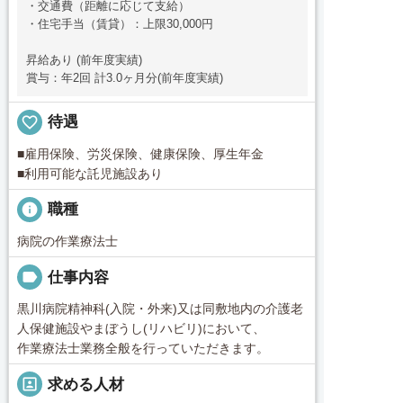
・交通費（距離に応じて支給）
・住宅手当（賃貸）：上限30,000円
昇給あり (前年度実績)
賞与：年2回 計3.0ヶ月分(前年度実績)
favorite_border
待遇
■雇用保険、労災保険、健康保険、厚生年金
■利用可能な託児施設あり
info
職種
病院の作業療法士
label
仕事内容
黒川病院精神科(入院・外来)又は同敷地内の介護老
人保健施設やまぼうし(リハビリ)において、
作業療法士業務全般を行っていただきます。
portrait
求める人材