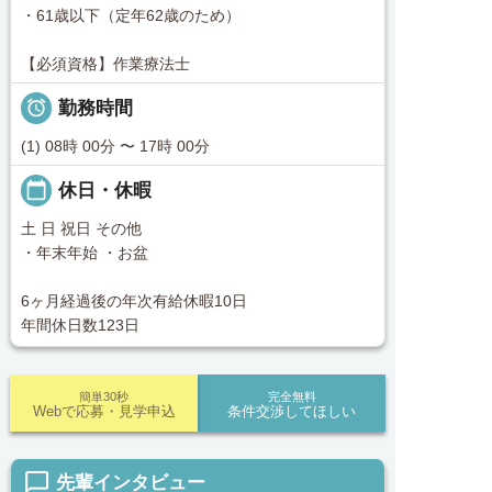
・61歳以下（定年62歳のため）
【必須資格】作業療法士

勤務時間
(1) 08時 00分 〜 17時 00分
calendar_today
休日・休暇
土 日 祝日 その他
・年末年始 ・お盆
6ヶ月経過後の年次有給休暇10日
年間休日数123日
簡単30秒
完全無料
Webで応募・見学申込
条件交渉してほしい
chat_bubble_outline
先輩インタビュー