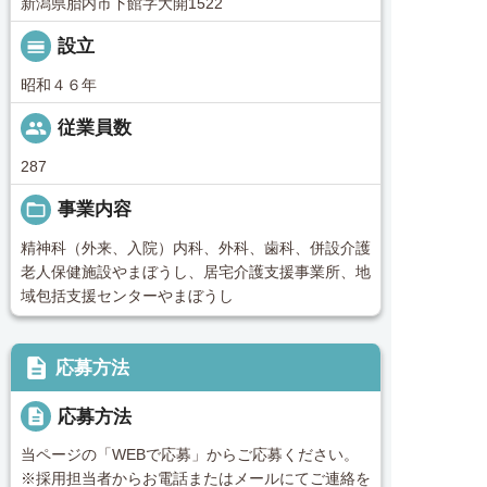
新潟県胎内市下館字大開1522
calendar_view_day
設立
昭和４６年
people
従業員数
287
folder_open
事業内容
精神科（外来、入院）内科、外科、歯科、併設介護
老人保健施設やまぼうし、居宅介護支援事業所、地
域包括支援センターやまぼうし
description
応募方法
description
応募方法
当ページの「WEBで応募」からご応募ください。
※採用担当者からお電話またはメールにてご連絡を