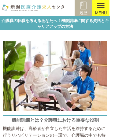
menu
履歴
MENU
介護職の転職を考えるあなたへ！機能訓練に関する資格とキ
ャリアアップの方法
資格
機能訓練とは？介護職における重要な役割
機能訓練は、高齢者が自立した生活を維持するために
行うリハビリテーションの一環で、介護職の中でも特