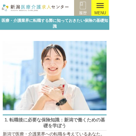
menu
履歴
MENU
医療・介護業界に転職する際に知っておきたい保険の基礎知
識
知識編
1.
転職後に必要な保険知識：新潟で働くための基
礎を学ぼう
新潟で医療・介護業界への転職を考えているあなた。