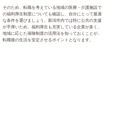
そのため、転職を考えている地域の医療・介護施設で
の福利厚生制度についても確認し、自分にとって最適
な条件を選びましょう。新潟市内では特に公共の支援
が手厚いため、福利厚生も充実している企業が多く、
地域に応じた保険制度の活用法を知っておくことが、
転職後の生活を安定させるポイントとなります。
8.
まとめ：転職成功に向けた保険管理のポイント
新潟で医療・介護業界に転職する際には、給与や働き
やすさだけでなく、保険制度についてもきちんと理解
しておくことが大切です。健康保険、厚生年金、労災
保険、雇用保険など、転職後に自分が加入すべき保険
を正確に把握し、手続きのタイミングや必要書類を確
認しておきましょう。
保険制度を適切に活用することで、転職後の不安を減
らし、安心して新しい職場で働くことができます。新
潟での転職を成功させるためには、保険に関する知識
を深め、しっかり準備して転職活動を進めていきまし
ょう。