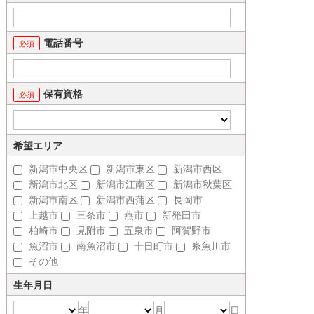
電話番号
保有資格
希望エリア
新潟市中央区
新潟市東区
新潟市西区
新潟市北区
新潟市江南区
新潟市秋葉区
新潟市南区
新潟市西蒲区
長岡市
上越市
三条市
燕市
新発田市
柏崎市
見附市
五泉市
阿賀野市
魚沼市
南魚沼市
十日町市
糸魚川市
その他
生年月日
年
月
日