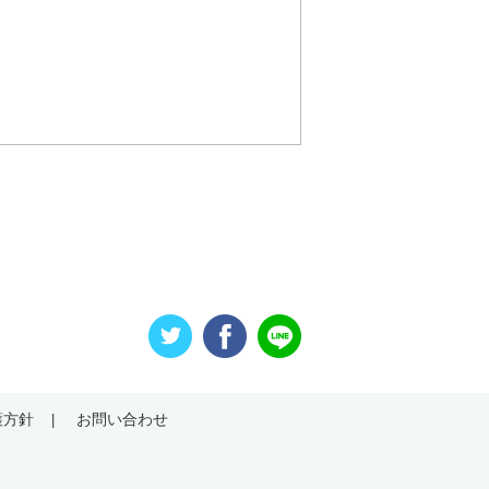
要がある場合であ
令の定める事務を
人の同意を得るこ
該応募者の同意を
から法的な手続き
ない範囲におい
、個人情報を提供
らかじめご了承く
追加・削除、利用
護方針
お問い合わせ
。）の求めがあっ