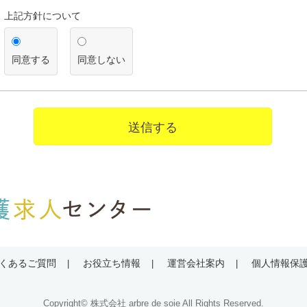
を得ることが困難であるとき
上記方針について
公衆衛生の向上又は児童の健全な育成の推進のために特に必
って、本人の同意を得ることが困難であるとき
国の機関若しくは地方公共団体又はその委託を受けた者が法
遂行することに対して協力する必要がある場合であって、本
同意する
同意しない
とによって当該事務の遂行に支障を及ぼすおそれがあるとき
【第三者への提供】
弊社は法律で定められている場合を除いて、応募者の個人情報を当
得ず第三者に提供・委託することはありません。ただし、官公庁等
送信する
により個人情報について開示が求められた場合は、関係法令に反し
て、応募者の同意なく応募内容を提供することがあります。
【提供の任意性】
応募者が弊社に対して個人情報を提供することは任意です。ただし
されない場合には、採用の検討ができない場合がありますので、あ
ださい。
【個人情報の開示等について】
貴殿には、貴殿の個人情報の利用目的の通知、開示、内容の訂正・
くあるご質問
お役立ち情報
運営会社案内
個人情報保
の停止、消去及び第三者への提供の停止（以下、「開示等」という
た場合には、遅滞なく対応します。
【統計処理されたデータの利用】
Copyright© 株式会社 arbre de soie All Rights Reserved.