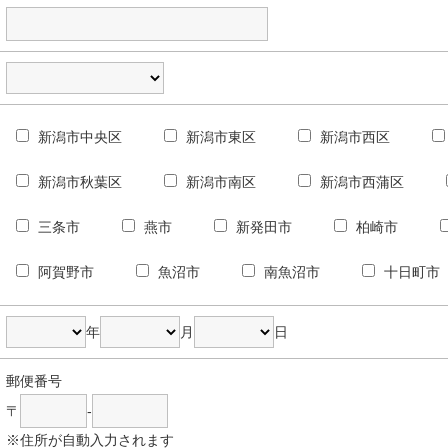
新潟市中央区
新潟市東区
新潟市西区
新潟市秋葉区
新潟市南区
新潟市西蒲区
三条市
燕市
新発田市
柏崎市
阿賀野市
魚沼市
南魚沼市
十日町市
年
月
日
郵便番号
〒
-
※住所が自動入力されます